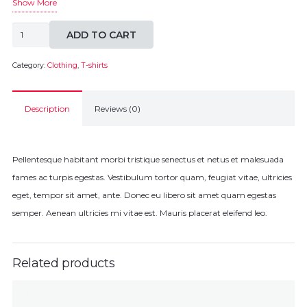
Show More
Happy
ADD TO CART
Ninja
T-
Category:
Clothing
,
T-shirts
shirt
quantity
Description
Reviews (0)
Pellentesque habitant morbi tristique senectus et netus et malesuada
fames ac turpis egestas. Vestibulum tortor quam, feugiat vitae, ultricies
eget, tempor sit amet, ante. Donec eu libero sit amet quam egestas
semper. Aenean ultricies mi vitae est. Mauris placerat eleifend leo.
Related products