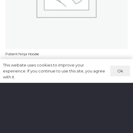
Patient Ninja Hoodie
£
35.00
This website uses cookies to improve your
Ok
experience. If you continue to use this site, you agree
ADD TO CART
with it.