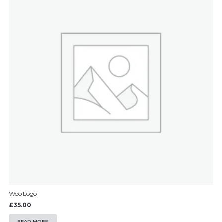
Woo Logo
£
35.00
READ MORE