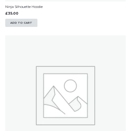
Ninja Silhouette Hoodie
£
35.00
ADD TO CART